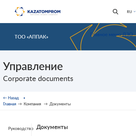
Перейти к основному содержанию
Форма
Поиск
RU
поиска
Главное меню ДЗО
ТОО «АППАК»
Управление
Corporate documents
Вы здесь
← Назад
Главная
→
Компания
→
Документы
Документы
Руководство