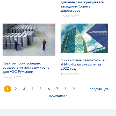
дивидендам и результаты
заседания Совета
директоров
07 апреля 2023
Финансовые результаты АО
Казатомпром успешно
«НАК «Казатомпром» за
осуществил поставку урана
2022 год
для АЭС Румынии
17 марта 2023
05 апреля 2023
1
2
3
4
5
6
7
8
9
…
следующая ›
Страницы
последняя »