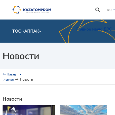
Перейти к основному содержанию
Форма
Поиск
RU
поиска
Главное меню ДЗО
ТОО «АППАК»
Новости
Вы здесь
← Назад
Главная
→
Новости
Новости