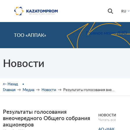
Перейти к основному содержанию
Форма
Поиск
RU
поиска
Главное меню ДЗО
ТОО «АППАК»
Новости
Вы здесь
← Назад
Главная
→
Медиа
→
Новости
→
Результаты голосования внеочередного Общего собрания акционеров
Результаты голосования
НОВОСТИ
внеочередного Общего собрания
Читать все
акционеров
АО «НАК