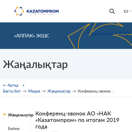
Skip to main content
Іздестір
Іздестіру
KZ
формас
Главное меню ДЗО
«АППАК» ЖШС
Жаңалықтар
You are here
← Артқа
Басты бет
→
Медиа
→
Жаңалықтар
→
Конференц-звонок АО «НАК «Казатомпром» по итогам 2019 года
Конференц-звонок АО «НАК
Жаңалықтар
«Казатомпром» по итогам 2019
года
Бейне