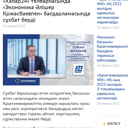
«Хабар24» телеарнасында
ҰАК» АҚ 2025
«Экономика Әлішер
жылдың
Қожасбаевпен» бағдарламасында
қаржылық
нәтижелерін
сұхбат берді
жариялайды
11 қараша 2022
26 наурыз 2026
Мемлекет
басшысы
Қазатомөнеркәсіп
басқарма
төрағасын
қабылдады
26 наурыз 2026
«Қазатомөнеркәсі
ҰАК» АҚ-ның
2025 жылдың
3-тоқсанындағы
Сұхбат барысында атом холдингінің басшысы
қаржылық
нәтижелері
атом саласындағы ағымдағы ахуал,
Қазатомөнеркәсіптің әлемдік нарықтағы орны
28 қараша 2025
мен рөлі, корпоративтік басқарудың негізгі
қағидаттары туралы айтып, жүргізушінің
сұрақтарына жауап берді.
БӨЛІСУ