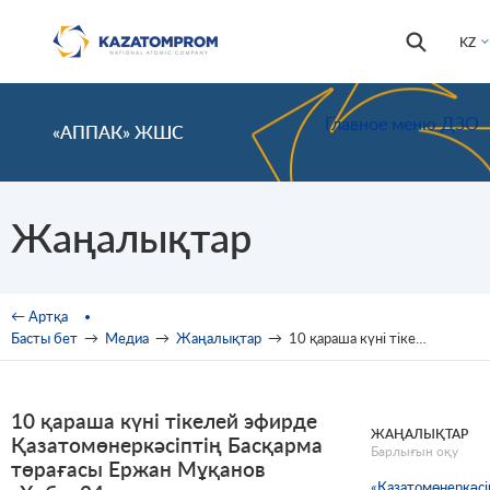
Skip to main content
Іздестір
Іздестіру
KZ
формас
Главное меню ДЗО
«АППАК» ЖШС
Жаңалықтар
You are here
← Артқа
Басты бет
→
Медиа
→
Жаңалықтар
→
10 қараша күні тікелей эфирде Қазатомөнеркәсіптің Басқарма төрағасы Ержан Мұқанов «Хабар24» телеарнасында «Экономика Әлішер Қожасбаевпен» бағдарламасында сұхбат берді
10 қараша күні тікелей эфирде
ЖАҢАЛЫҚТАР
Қазатомөнеркәсіптің Басқарма
Барлығын оқу
төрағасы Ержан Мұқанов
«Қазатомөнеркәсі