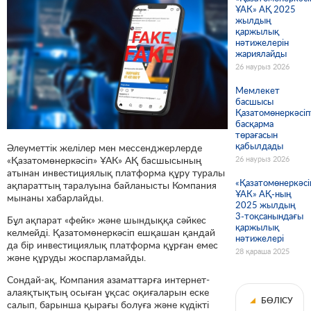
ҰАК» АҚ 2025
жылдың
қаржылық
нәтижелерін
жариялайды
26 наурыз 2026
Мемлекет
басшысы
Қазатомөнеркәсіп
басқарма
төрағасын
қабылдады
Әлеуметтік желілер мен мессенджерлерде
«Қазатомөнеркәсіп» ҰАК» АҚ басшысының
26 наурыз 2026
атынан инвестициялық платформа құру туралы
«Қазатомөнеркәсі
ақпараттың таралуына байланысты Компания
ҰАК» АҚ-ның
мынаны хабарлайды.
2025 жылдың
3-тоқсанындағы
Бұл ақпарат «фейк» және шындыққа сәйкес
қаржылық
келмейді. Қазатомөнеркәсіп ешқашан қандай
нәтижелері
да бір инвестициялық платформа құрған емес
28 қараша 2025
және құруды жоспарламайды.
Сондай-ақ, Компания азаматтарға интернет-
алаяқтықтың осыған ұқсас оқиғаларын еске
БӨЛІСУ
салып, барынша қырағы болуға және күдікті