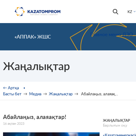
Skip to main content
Іздестір
Іздестіру
KZ
формас
Главное меню ДЗО
«АППАК» ЖШС
Жаңалықтар
You are here
← Артқа
Басты бет
→
Медиа
→
Жаңалықтар
→
Абайлаңыз, алаяақтар!
Абайлаңыз, алаяақтар!
ЖАҢАЛЫҚТАР
16 ақпан 2023
Барлығын оқу
«Қазатомөнеркәсі