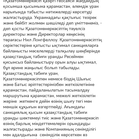
«Қазатомөнеркәсіп қазіргі геосаяси жағдайдың
қосымша қысымына қарамастан, әлемдік уран
нарығында табысты нәтижелерді көрсетуді
жалғастыруда. Украинадағы қақтығыс тезірек
және бейбіт жолмен шешіледі деп үміттенеміз, -
деп қосты Қазатомөнеркәсіптің тәуелсіз
директоры және Директорлар кеңесінің
төрағасы Нил Лонгфеллоу. Қазатомөнеркәсіптің
серіктестеріне қатысты ықтимал санкцияларға
байланысты мәселелерді талқылау шеңберінде
қазақстандық табиғи уранды Ресеймен
қисынсыз байланыстыру орын алуы ықтимал,
бұл әрине жаңылыс болып табылады.
Қазақстандық табиғи уран,
Қазатомөнеркәсіппен немесе біздің Шығыс
және Батыс әріптестерімізбен жеткізілетініне
қарамастан, пайдаланылатын тасымалдау
маршрутына қарамастан, межелі жеткізілетін
жеріне жеткенге дейін өзінің шығу тегі мен
меншік құқығын өзгертпейді. Ағымдағы
санкциялық қысым қазақстандық табиғи
уранды шектемеуі тиіс және Қазатомөнеркәсіп
өзінің барлық міндеттемелерін орындауды
жалғастырады және Компанияның сенімділігі
мен адалдығына сенімділік көрсеткен өз