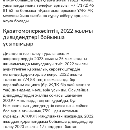
уақытында мына телефон арқылы +7 (7172) 45
81 63 не болмаса «Қазатомөнеркәсіп» ҰАК» АҚ
мекенжайына жазбаша сұрау жіберу арқылы
алуға болады.
Қазатомөнеркәсіптің 2022 жылғы
дивидендтері бойынша
ұсынымдар
Дивидендтер төлеу туралы шешім
акционерлердің 2023 жылғы 25 мамырдағы
жиналысында мақұлдануы тиіс. 2022 жылғы
аудиттелген қаржылық көрсеткіштердің
негізінде Директорлар кеңесі 2022 жылға
төленетін 774,88 теңге сомасында бір
қарапайым акцияға (бір ЖДҚ бір жай акцияға
тең) дивиденд мөлшерін ұсынды. Осылайша,
дивидендтердің жалпы сомасы шамамен
200,97 миллиард теңгені құрайды, бұл
Компанияның дивидендтік саясатына сәйкес
бос ақша ағынының 75% - дан астамын
құрайды. АЖЖЖ мақұлданған жағдайда, 2022
жылдың қорытындысы бойынша дивидендтер
төлеу 2023 жылғы 17 шілдеден бастап