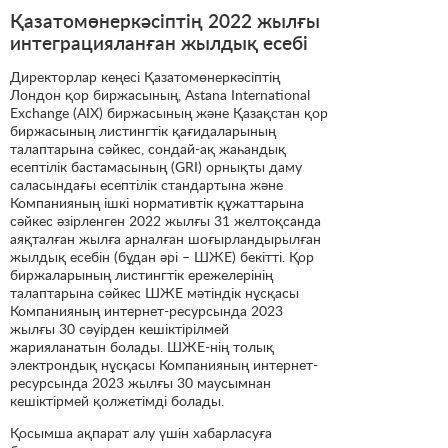
Қазатомөнеркәсіптің 2022 жылғы
интеграцияланған жылдық есебі
Директорлар кеңесі Қазатомөнеркәсіптің
Лондон қор биржасының, Astana International
Exchange (AIX) биржасының және Қазақстан қор
биржасының листингтік қағидаларының
талаптарына сәйкес, сондай-ақ жаһандық
есептілік бастамасының (GRI) орнықты даму
саласындағы есептілік стандартына және
Компанияның ішкі нормативтік құжаттарына
сәйкес әзірленген 2022 жылғы 31 желтоқсанда
аяқталған жылға арналған шоғырландырылған
жылдық есебін (бұдан әрі – ШЖЕ) бекітті. Қор
биржаларының листингтік ережелерінің
талаптарына сәйкес ШЖЕ мәтіндік нұсқасы
Компанияның интернет-ресурсында 2023
жылғы 30 сәуірден кешіктірілмей
жарияланатын болады. ШЖЕ-нің толық
электрондық нұсқасы Компанияның интернет-
ресурсында 2023 жылғы 30 маусымнан
кешіктірмей қолжетімді болады.
Қосымша ақпарат алу үшін хабарласуға