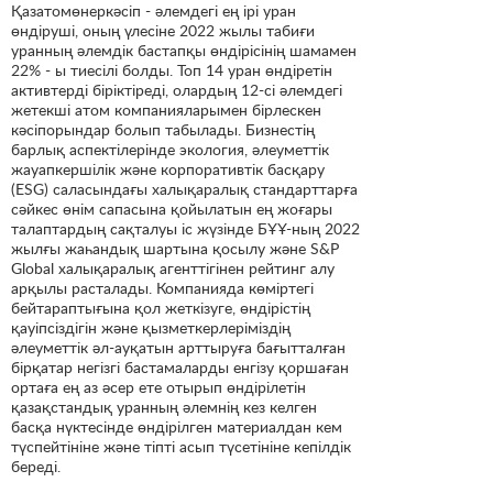
Қазатомөнеркәсіп - әлемдегі ең ірі уран
өндіруші, оның үлесіне 2022 жылы табиғи
уранның әлемдік бастапқы өндірісінің шамамен
22% - ы тиесілі болды. Топ 14 уран өндіретін
активтерді біріктіреді, олардың 12-сі әлемдегі
жетекші атом компанияларымен бірлескен
кәсіпорындар болып табылады. Бизнестің
барлық аспектілерінде экология, әлеуметтік
жауапкершілік және корпоративтік басқару
(ESG) саласындағы халықаралық стандарттарға
сәйкес өнім сапасына қойылатын ең жоғары
талаптардың сақталуы іс жүзінде БҰҰ-ның 2022
жылғы жаһандық шартына қосылу және S&P
Global халықаралық агенттігінен рейтинг алу
арқылы расталады. Компанияда көміртегі
бейтараптығына қол жеткізуге, өндірістің
қауіпсіздігін және қызметкерлеріміздің
әлеуметтік әл-ауқатын арттыруға бағытталған
бірқатар негізгі бастамаларды енгізу қоршаған
ортаға ең аз әсер ете отырып өндірілетін
қазақстандық уранның әлемнің кез келген
басқа нүктесінде өндірілген материалдан кем
түспейтініне және тіпті асып түсетініне кепілдік
береді.