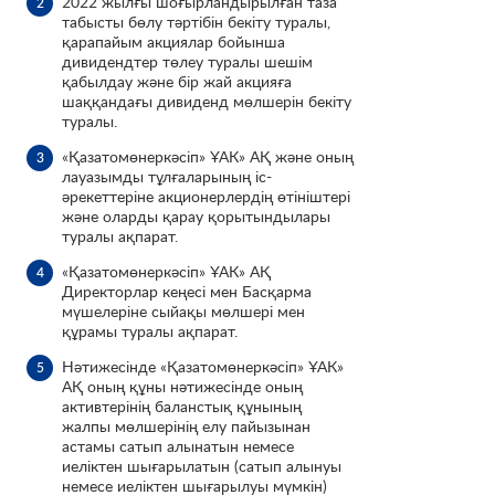
2022 жылғы шоғырландырылған таза
табысты бөлу тәртібін бекіту туралы,
қарапайым акциялар бойынша
дивидендтер төлеу туралы шешім
қабылдау және бір жай акцияға
шаққандағы дивиденд мөлшерін бекіту
туралы.
«Қазатомөнеркәсіп» ҰАК» АҚ және оның
лауазымды тұлғаларының іс-
әрекеттеріне акционерлердің өтініштері
және оларды қарау қорытындылары
туралы ақпарат.
«Қазатомөнеркәсіп» ҰАК» АҚ
Директорлар кеңесі мен Басқарма
мүшелеріне сыйақы мөлшері мен
құрамы туралы ақпарат.
Нәтижесінде «Қазатомөнеркәсіп» ҰАК»
АҚ оның құны нәтижесінде оның
активтерінің баланстық құнының
жалпы мөлшерінің елу пайызынан
астамы сатып алынатын немесе
иеліктен шығарылатын (сатып алынуы
немесе иеліктен шығарылуы мүмкін)