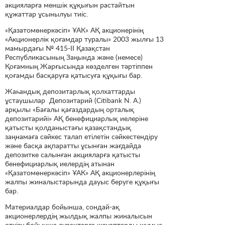
акцияларға меншік құқығын растайтын
құжаттар ұсынылуы тиіс.
«Қазатомөнеркәсіп» ҰАК» АҚ акционерінің
«Акционерлік қоғамдар туралы» 2003 жылғы 13
мамырдағы № 415-II Қазақстан
Республикасының Заңында және (немесе)
Қоғамның Жарғысында көзделген тәртіппен
қоғамды басқаруға қатысуға құқығы бар.
Жаһандық депозитарлық қолхаттарды
ұстаушылар Депозитарий (Citibank N. A.)
арқылы «Бағалы қағаздардың орталық
депозитарийі» АҚ бенефициарлық иелеріне
қатысты қолданыстағы қазақстандық
заңнамаға сәйкес талап етілетін сәйкестендіру
және басқа ақпаратты ұсынған жағдайда
депозитке салынған акцияларға қатысты
бенефициарлық иелердің атынан
«Қазатомөнеркәсіп» ҰАК» АҚ акционерлерінің
жалпы жиналыстарында дауыс беруге құқығы
бар.
Материалдар бойынша, сондай-ақ
акционерлердің жылдық жалпы жиналысын
өткізу бойынша сұрақтарға жауаптарды жұмыс