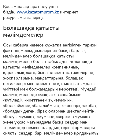
Қосымша ақпарат алу үшін
біздің
www.kazatomprom.kz
интернет-
ресурсымызға кіріңіз.
Болашаққа қатысты
мәлімдемелер
Осы хабарға немесе құжатқа енгізілген тарихи
фактінің мәлімдемелерінен басқа барлық
мәлімдемелер болашаққа қатысты
мәлімдемелер болып табылады. Болашаққа
қатысты мәлімдемелер компанияның
қаржылық жағдайына, қызмет нәтижелеріне,
жоспарларына, мақсаттарына, болашақ
нәтижелері мен қызметіне қатысты ағымдағы
үміттері мен болжамдарын көрсетеді. Мұндай
мәлімдемелерде «мақсат», «санаймыз»,
«күтіледі», «ниеттенеміз», «мүмкін»,
«болжаймыз», «бағалаймыз», «жоспар», «жоба»,
«болады» деген, бірақ олармен шектелмейтін,
«болуы мүмкін», «мүмкін», «керек», «мүмкін»
және ұқсас мағынадағы басқа сөздер мен
терминдер немесе олардың теріс формалары
сияқты сөздері бар мәлімдемелер қолданылуы