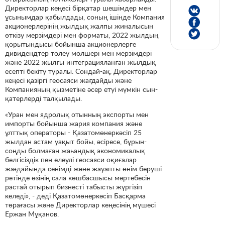
Директорлар кеңесі бірқатар шешімдер мен
ұсынымдар қабылдады, соның ішінде Компания
акционерлерінің жылдық жалпы жиналысын
өткізу мерзімдері мен форматы, 2022 жылдың
қорытындысы бойынша акционерлерге
дивидендтер төлеу мөлшері мен мерзімдері
және 2022 жылғы интеграцияланған жылдық
есепті бекіту туралы. Сондай-ақ, Директорлар
кеңесі қазіргі геосаяси жағдайды және
Компанияның қызметіне әсер етуі мүмкін сын-
қатерлерді талқылады.
«Уран мен ядролық отынның экспорты мен
импорты бойынша жария компания және
ұлттық операторы - Қазатомөнеркәсіп 25
жылдан астам уақыт бойы, әсіресе, бұрын-
соңды болмаған жаһандық экономикалық
белгісіздік пен елеулі геосаяси оқиғалар
жағдайында сенімді және жауапты өнім беруші
ретінде өзінің сала көшбасшысы мәртебесін
растай отырып бизнесті табысты жүргізіп
келеді», - деді Қазатомөнеркәсіп Басқарма
төрағасы және Директорлар кеңесінің мүшесі
Ержан Мұқанов.