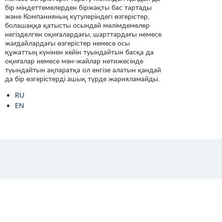
бір міндеттемелерден біржақты бас тартады
және Компанияның күтулеріндегі өзгерістер,
болашаққа қатысты осындай мәлімдемелер
негізделген оқиғалардағы, шарттардағы немесе
жағдайлардағы өзгерістер немесе осы
құжаттың күнінен кейін туындайтын басқа да
оқиғалар немесе мән-жайлар нәтижесінде
туындайтын ақпаратқа ол енгізе алатын қандай
да бір өзгерістерді ашық түрде жарияламайды.
RU
EN