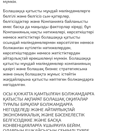
мүмкін.
Болашаққа қатысты мұндай мәлімдемелерге
белгілі және белгісіз сын-қатерлер,
белгісіздіктер және Компанияға байланысты
емес басқа да маңызды факторлар кіреді, бұл
Компанияның нақты нәтижелері, көрсеткіштері
немесе жетістіктері болашаққа қатысты
осындай мәлімдемелермен көрсетілген немесе
болжанған күтілетін нәтижелерден,
көрсеткіштерден немесе жетістіктерден
айтарлықтай ерекшеленуі мүмкін. Болашаққа
қатысты мұндай мәлімдемелер компанияның
қазіргі және болашақ бизнес стратегиясына
және оның болашақта жұмыс істейтін
жағдайларына қатысты көптеген болжамдарға
негізделген.
ОСЫ ҚҰЖАТТА ҚАМТЫЛҒАН БОЛЖАМДАРҒА
ҚАТЫСТЫ АҚПАРАТ БОЛАШАҚ ОҚИҒАЛАР
ТУРАЛЫ БІРҚАТАР БОЛЖАМДАРҒА
НЕГІЗДЕЛЕДІ ЖӘНЕ АЙТАРЛЫҚТАЙ
ЭКОНОМИКАЛЫҚ ЖӘНЕ БӘСЕКЕЛЕСТІК
БЕЛГІСІЗДІККЕ ЖӘНЕ БАСҚА
КОНВЕНЦИЯЛАРҒА ҰШЫРАУҒА БЕЙІМ,
ОЛАРДЫҢ ЕШҚАЙСЫСЫН СЕНІМДІ ТҮРДЕ