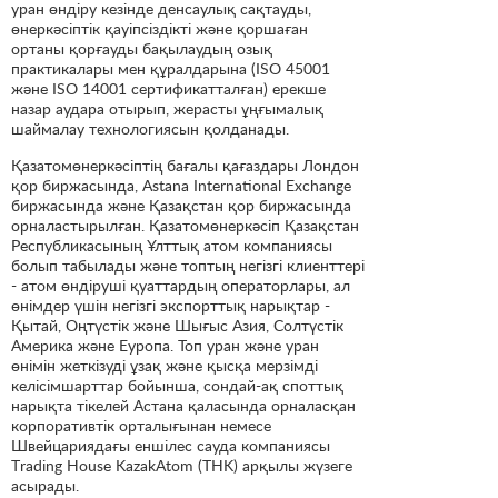
уран өндіру кезінде денсаулық сақтауды,
өнеркәсіптік қауіпсіздікті және қоршаған
ортаны қорғауды бақылаудың озық
практикалары мен құралдарына (ISO 45001
және ISO 14001 сертификатталған) ерекше
назар аудара отырып, жерасты ұңғымалық
шаймалау технологиясын қолданады.
Қазатомөнеркәсіптің бағалы қағаздары Лондон
қор биржасында, Astana International Exchange
биржасында және Қазақстан қор биржасында
орналастырылған. Қазатомөнеркәсіп Қазақстан
Республикасының Ұлттық атом компаниясы
болып табылады және топтың негізгі клиенттері
- атом өндіруші қуаттардың операторлары, ал
өнімдер үшін негізгі экспорттық нарықтар -
Қытай, Оңтүстік және Шығыс Азия, Солтүстік
Америка және Еуропа. Топ уран және уран
өнімін жеткізуді ұзақ және қысқа мерзімді
келісімшарттар бойынша, сондай-ақ споттық
нарықта тікелей Астана қаласында орналасқан
корпоративтік орталығынан немесе
Швейцариядағы еншілес сауда компаниясы
Тrading House KazakAtom (THK) арқылы жүзеге
асырады.