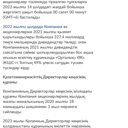
акционерлер тізілімінде тіркелген тұлғаларға
2023 жылғы 14 шілдедегі жағдай бойынша
жергілікті уақыт бойынша 00 сағат 00 минут
(GMT+6) басталады.
2022 жылғы шілдеде Компания
өз
акционерлеріне 2021 жылғы қызмет
қорытындылары бойынша 227,4 миллиард
теңге мөлшерінде дивидендтер төледі, оған
Компанияның 2021 жылғы дивидендтік
саясатына сәйкес шоғырландырылған бос ақша
ағынын есептеу құрамында «Орталық» ӨК»
ЖШС-гі Топтың 49% үлесін сатудан түскен
түсімдер кірді.
Қазатомөнеркәсіптің Директорлар кеңесінің
құрамы
Компанияның Директорлар кеңесінің ағымдағы
құрамы Компания акционерлерінің жылдық
жалпы жиналысының 2020 жылғы 18
мамырдағы шешімімен 3 жыл мерзімге
сайланды.
2023 жылы Қоғамның Директорлар кеңесінің
қолданыстағы құрамының өкілеттік мерзімінің