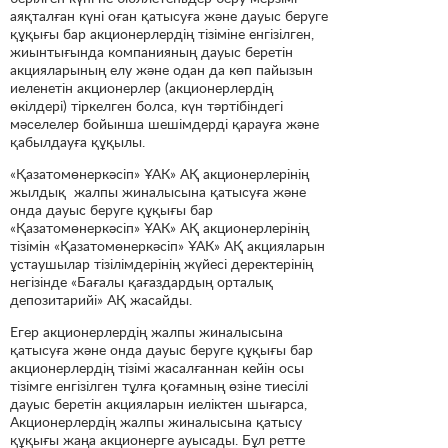
аяқталған күні оған қатысуға және дауыс беруге
құқығы бар акционерлердің тізіміне енгізілген,
жиынтығында компанияның дауыс беретін
акцияларының елу және одан да көп пайызын
иеленетін акционерлер (акционерлердің
өкілдері) тіркелген болса, күн тәртібіндегі
мәселелер бойынша шешімдерді қарауға және
қабылдауға құқылы.
«Қазатомөнеркәсіп» ҰАК» АҚ акционерлерінің
жылдық жалпы жиналысына қатысуға және
онда дауыс беруге құқығы бар
«Қазатомөнеркәсіп» ҰАК» АҚ акционерлерінің
тізімін «Қазатомөнеркәсіп» ҰАК» АҚ акцияларын
ұстаушылар тізілімдерінің жүйесі деректерінің
негізінде «Бағалы қағаздардың орталық
депозитарийі» АҚ жасайды.
Егер акционерлердің жалпы жиналысына
қатысуға және онда дауыс беруге құқығы бар
акционерлердің тізімі жасалғаннан кейін осы
тізімге енгізілген тұлға қоғамның өзіне тиесілі
дауыс беретін акцияларын иеліктен шығарса,
Акционерлердің жалпы жиналысына қатысу
құқығы жаңа акционерге ауысады. Бұл ретте