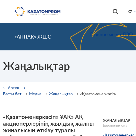
Skip to main content
Іздестір
Іздестіру
KZ
формас
Главное меню ДЗО
«АППАК» ЖШС
Жаңалықтар
You are here
← Артқа
Басты бет
→
Медиа
→
Жаңалықтар
→
«Қазатомөнеркәсіп» ҰАК» АҚ акционерлерінің жылдық жалпы жиналысын өткізу туралы хабарлама, дивидендтер бойынша ұсынымдар және Директорлар кеңесі отырысының нәтижелері
«Қазатомөнеркәсіп» ҰАК» АҚ
ЖАҢАЛЫҚТАР
акционерлерінің жылдық жалпы
Барлығын оқу
жиналысын өткізу туралы
«Қазатомөнеркәсі