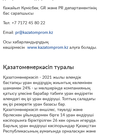
Ғажайып Күмісбек, GR және PR департаментінің
бас сарапшысы
Тел: +7 7172 45 80 22
Email:
pr@kazatomprom.kz
Осы хабарландырудың
көшірмесін
www.kazatomprom.kz
алуға болады.
Қазатомөнеркәсіп туралы
Қазатомөнеркәсіп - 2021 жылы әлемдік
бастапқы уран өндірудің жиынтық көлемінен
шамамен 24% - ы мөлшерінде компанияның
қатысу үлесіне барабар табиғи уран өндіретін
әлемдегі ең ірі уран өндіруші. Топтың саладағы
ең ірі резервтік уран базасы бар.
Қазатомөнеркәсіп еншілес, тәуелді және
бірлескен ұйымдармен бірге 14 уран өндіруші
кәсіпорынға біріктірілген 26 кен орнын игеруде.
Барлық уран өндіруші кәсіпорындар Қазақстан
Республикасының аумағында орналасқан және