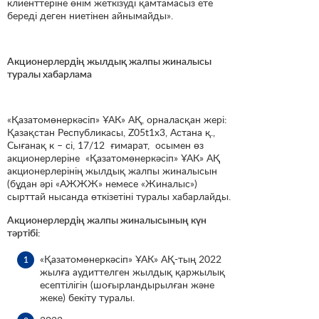
клиенттеріне өнім жеткізуді қамтамасыз ете
береді деген ниетінен айнымайды».
Акционерлердің жылдық жалпы жиналысы
туралы хабарлама
«Қазатомөнеркәсіп» ҰАК» АҚ, орналасқан жері:
Қазақстан Республикасы, Z05t1x3, Астана қ.,
Сығанақ к – сі, 17/12 ғимарат, осымен өз
акционерлеріне «Қазатомөнеркәсіп» ҰАК» АҚ
акционерлерінің жылдық жалпы жиналысын
(бұдан әрі «АЖЖЖ» немесе «Жиналыс»)
сырттай нысанда өткізетіні туралы хабарлайды.
Акционерлердің жалпы жиналысының күн
тәртібі:
«Қазатомөнеркәсіп» ҰАК» АҚ-тың 2022
жылға аудиттелген жылдық қаржылық
есептілігін (шоғырландырылған және
жеке) бекіту туралы.