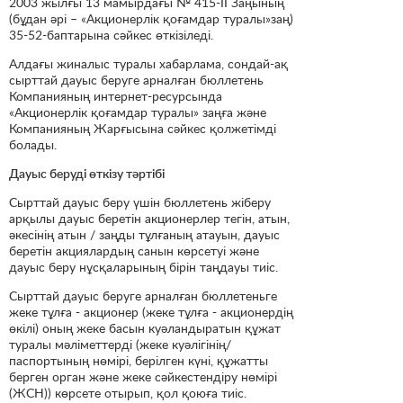
2003 жылғы 13 мамырдағы № 415-II Заңының
(бұдан әрі – «Акционерлік қоғамдар туралы»заң)
35-52-баптарына сәйкес өткізіледі.
Алдағы жиналыс туралы хабарлама, сондай-ақ
сырттай дауыс беруге арналған бюллетень
Компанияның интернет-ресурсында
«Акционерлік қоғамдар туралы» заңға және
Компанияның Жарғысына сәйкес қолжетімді
болады.
Дауыс беруді өткізу тәртібі
Сырттай дауыс беру үшін бюллетень жіберу
арқылы дауыс беретін акционерлер тегін, атын,
әкесінің атын / заңды тұлғаның атауын, дауыс
беретін акциялардың санын көрсетуі және
дауыс беру нұсқаларының бірін таңдауы тиіс.
Сырттай дауыс беруге арналған бюллетеньге
жеке тұлға - акционер (жеке тұлға - акционердің
өкілі) оның жеке басын куәландыратын құжат
туралы мәліметтерді (жеке куәлігінің/
паспортының нөмірі, берілген күні, құжатты
берген орган және жеке сәйкестендіру нөмірі
(ЖСН)) көрсете отырып, қол қоюға тиіс.