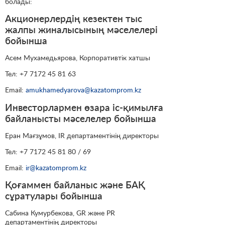
болады:
Акционерлердің кезектен тыс
жалпы жиналысының мәселелері
бойынша
Асем Мухамедьярова, Корпоративтік хатшы
Тел: +7 7172 45 81 63
Email:
amukhamedyarova@kazatomprom.kz
Инвесторлармен өзара іс-қимылға
байланысты мәселелер бойынша
Еран Мағзұмов, IR департаментінің директоры
Тел: +7 7172 45 81 80 / 69
Email:
ir@kazatomprom.kz
Қоғаммен байланыс және БАҚ
сұратулары бойынша
Сабина Кумурбекова, GR және PR
департаментінің директоры