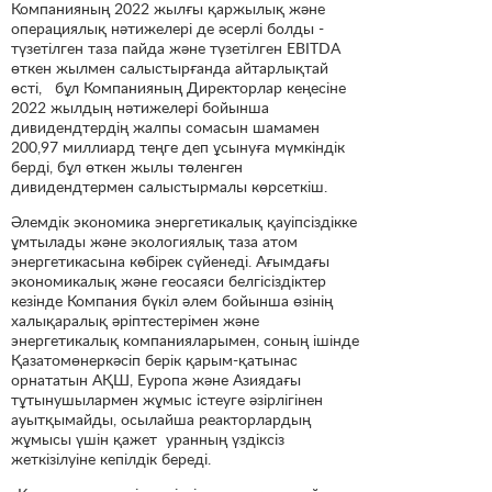
Компанияның 2022 жылғы қаржылық және
операциялық нәтижелері де әсерлі болды -
түзетілген таза пайда және түзетілген EBITDA
өткен жылмен салыстырғанда айтарлықтай
өсті, бұл Компанияның Директорлар кеңесіне
2022 жылдың нәтижелері бойынша
дивидендтердің жалпы сомасын шамамен
200,97 миллиард теңге деп ұсынуға мүмкіндік
берді, бұл өткен жылы төленген
дивидендтермен салыстырмалы көрсеткіш.
Әлемдік экономика энергетикалық қауіпсіздікке
ұмтылады және экологиялық таза атом
энергетикасына көбірек сүйенеді. Ағымдағы
экономикалық және геосаяси белгісіздіктер
кезінде Компания бүкіл әлем бойынша өзінің
халықаралық әріптестерімен және
энергетикалық компанияларымен, соның ішінде
Қазатомөнеркәсіп берік қарым-қатынас
орнататын АҚШ, Еуропа және Азиядағы
тұтынушылармен жұмыс істеуге әзірлігінен
ауытқымайды, осылайша реакторлардың
жұмысы үшін қажет уранның үздіксіз
жеткізілуіне кепілдік береді.