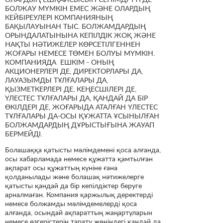
БОЛЖАУ МҮМКІН ЕМЕС ЖӘНЕ ОЛАРДЫҢ
КЕЙБІРЕУЛЕРІ КОМПАНИЯНЫҢ
БАҚЫЛАУЫНАН ТЫС. БОЛЖАМДАРДЫҢ
ОРЫНДАЛАТЫНЫНА КЕПІЛДІК ЖОҚ ЖӘНЕ
НАҚТЫ НӘТИЖЕЛЕР КӨРСЕТІЛГЕННЕН
ЖОҒАРЫ НЕМЕСЕ ТӨМЕН БОЛУЫ МҮМКІН.
КОМПАНИЯДА ЕШКІМ - ОНЫҢ
АКЦИОНЕРЛЕРІ ДЕ, ДИРЕКТОРЛАРЫ ДА,
ЛАУАЗЫМДЫ ТҰЛҒАЛАРЫ ДА,
ҚЫЗМЕТКЕРЛЕРІ ДЕ, КЕҢЕСШІЛЕРІ ДЕ,
ҮЛЕСТЕС ТҰЛҒАЛАРЫ ДА, ҚАНДАЙ ДА БІР
ӨКІЛДЕРІ ДЕ, ЖОҒАРЫДА АТАЛҒАН ҮЛЕСТЕС
ТҰЛҒАЛАРЫ ДА-ОСЫ ҚҰЖАТТА ҰСЫНЫЛҒАН
БОЛЖАМДАРДЫҢ ДҰРЫСТЫҒЫНА ЖАУАП
БЕРМЕЙДІ.
Болашаққа қатысты мәлімдемені қоса алғанда,
осы хабарламада немесе құжатта қамтылған
ақпарат осы құжаттың күніне ғана
қолданылады және болашақ нәтижелерге
қатысты қандай да бір кепілдіктер беруге
арналмаған. Компания қаржылық деректерді
немесе болжамды мәлімдемелерді қоса
алғанда, осындай ақпараттың жаңартуларын
немесе өзгерістерін тарату жөніндегі қандай да