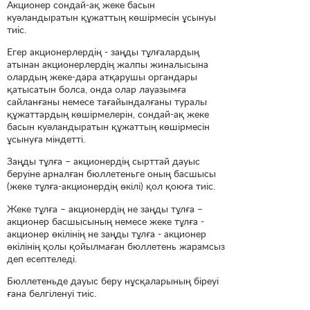
Акционер сондай-ақ жеке басын
куәландыратын құжаттың көшірмесін ұсынуы
тиіс.
Егер акционерлердің - заңды тұлғалардың
атынан акционерлердің жалпы жиналысына
олардың жеке-дара атқарушы органдары
қатысатын болса, онда олар лауазымға
сайланғаны немесе тағайындалғаны туралы
құжаттардың көшірмелерін, сондай-ақ жеке
басын куәландыратын құжаттың көшірмесін
ұсынуға міндетті.
Заңды тұлға – акционердің сырттай дауыс
беруіне арналған бюллетеньге оның басшысы
(жеке тұлға-акционердің өкілі) қол қоюға тиіс.
Жеке тұлға – акционердің не заңды тұлға –
акционер басшысының немесе жеке тұлға -
акционер өкілінің не заңды тұлға - акционер
өкілінің қолы қойылмаған бюллетень жарамсыз
деп есептеледі.
Бюллетеньде дауыс беру нұсқаларының біреуі
ғана белгіленуі тиіс.