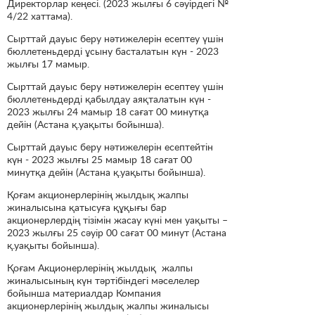
Директорлар кеңесі. (2023 жылғы 6 сәуірдегі №
4/22 хаттама).
Сырттай дауыс беру нәтижелерін есептеу үшін
бюллетеньдерді ұсыну басталатын күн - 2023
жылғы 17 мамыр.
Сырттай дауыс беру нәтижелерін есептеу үшін
бюллетеньдерді қабылдау аяқталатын күн -
2023 жылғы 24 мамыр 18 сағат 00 минутқа
дейін (Астана қ.уақыты бойынша).
Сырттай дауыс беру нәтижелерін есептейтін
күн - 2023 жылғы 25 мамыр 18 сағат 00
минутқа дейін (Астана қ.уақыты бойынша).
Қоғам акционерлерінің жылдық жалпы
жиналысына қатысуға құқығы бар
акционерлердің тізімін жасау күні мен уақыты –
2023 жылғы 25 сәуір 00 сағат 00 минут (Астана
қ.уақыты бойынша).
Қоғам Акционерлерінің жылдық жалпы
жиналысының күн тәртібіндегі мәселелер
бойынша материалдар Компания
акционерлерінің жылдық жалпы жиналысы