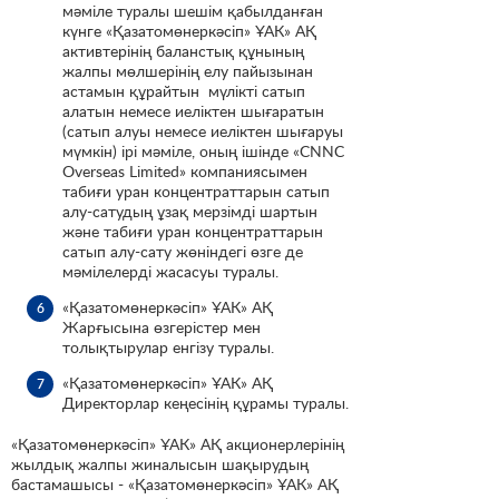
мәміле туралы шешім қабылданған
күнге «Қазатомөнеркәсіп» ҰАК» АҚ
активтерінің баланстық құнының
жалпы мөлшерінің елу пайызынан
астамын құрайтын мүлікті сатып
алатын немесе иеліктен шығаратын
(сатып алуы немесе иеліктен шығаруы
мүмкін) ірі мәміле, оның ішінде «CNNC
Overseas Limited» компаниясымен
табиғи уран концентраттарын сатып
алу-сатудың ұзақ мерзімді шартын
және табиғи уран концентраттарын
сатып алу-сату жөніндегі өзге де
мәмілелерді жасасуы туралы.
«Қазатомөнеркәсіп» ҰАК» АҚ
Жарғысына өзгерістер мен
толықтырулар енгізу туралы.
«Қазатомөнеркәсіп» ҰАК» АҚ
Директорлар кеңесінің құрамы туралы.
«Қазатомөнеркәсіп» ҰАК» АҚ акционерлерінің
жылдық жалпы жиналысын шақырудың
бастамашысы - «Қазатомөнеркәсіп» ҰАК» АҚ