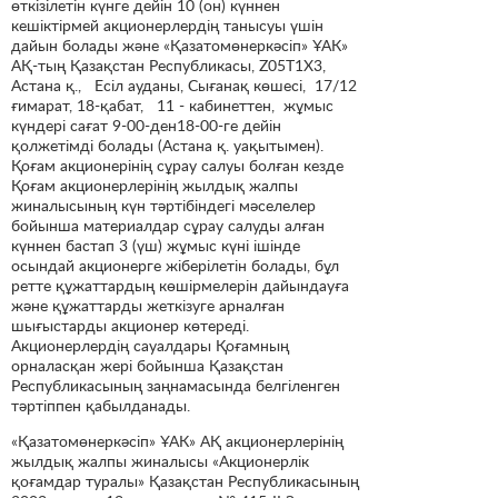
өткізілетін күнге дейін 10 (он) күннен
кешіктірмей акционерлердің танысуы үшін
дайын болады және «Қазатомөнеркәсіп» ҰАК»
АҚ-тың Қазақстан Республикасы, Z05T1X3,
Астана қ., Есіл ауданы, Сығанақ көшесі, 17/12
ғимарат, 18-қабат, 11 - кабинеттен, жұмыс
күндері сағат 9-00-ден18-00-ге дейін
қолжетімді болады (Астана қ. уақытымен).
Қоғам акционерінің сұрау салуы болған кезде
Қоғам акционерлерінің жылдық жалпы
жиналысының күн тәртібіндегі мәселелер
бойынша материалдар сұрау салуды алған
күннен бастап 3 (үш) жұмыс күні ішінде
осындай акционерге жіберілетін болады, бұл
ретте құжаттардың көшірмелерін дайындауға
және құжаттарды жеткізуге арналған
шығыстарды акционер көтереді.
Акционерлердің сауалдары Қоғамның
орналасқан жері бойынша Қазақстан
Республикасының заңнамасында белгіленген
тәртіппен қабылданады.
«Қазатомөнеркәсіп» ҰАК» АҚ акционерлерінің
жылдық жалпы жиналысы «Акционерлік
қоғамдар туралы» Қазақстан Республикасының