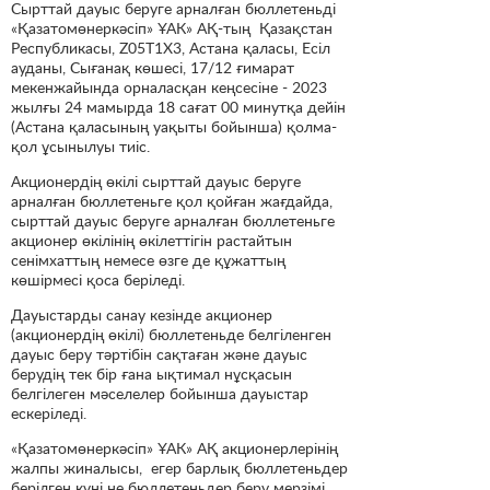
Сырттай дауыс беруге арналған бюллетеньді
«Қазатомөнеркәсіп» ҰАК» АҚ-тың Қазақстан
Республикасы, Z05Т1Х3, Астана қаласы, Есіл
ауданы, Сығанақ көшесі, 17/12 ғимарат
мекенжайында орналасқан кеңсесіне - 2023
жылғы 24 мамырда 18 сағат 00 минутқа дейін
(Астана қаласының уақыты бойынша) қолма-
қол ұсынылуы тиіс.
Акционердің өкілі сырттай дауыс беруге
арналған бюллетеньге қол қойған жағдайда,
сырттай дауыс беруге арналған бюллетеньге
акционер өкілінің өкілеттігін растайтын
сенімхаттың немесе өзге де құжаттың
көшірмесі қоса беріледі.
Дауыстарды санау кезінде акционер
(акционердің өкілі) бюллетеньде белгіленген
дауыс беру тәртібін сақтаған және дауыс
берудің тек бір ғана ықтимал нұсқасын
белгілеген мәселелер бойынша дауыстар
ескеріледі.
«Қазатомөнеркәсіп» ҰАК» АҚ акционерлерінің
жалпы жиналысы, егер барлық бюллетеньдер
берілген күні не бюллетеньдер беру мерзімі