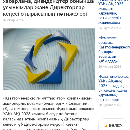
хабарлама, дивидендтер бойынша
ҰАК» АҚ 2025
ұсынымдар және Директорлар
жылдың
кеңесі отырысының нәтижелері
қаржылық
нәтижелерін
07 сәуір 2023
жариялайды
26 наурыз 2026
Мемлекет
басшысы
Қазатомөнеркәсіп
басқарма
төрағасын
қабылдады
26 наурыз 2026
«Қазатомөнеркәсі
ҰАК» АҚ-ның
2025 жылдың
3-тоқсанындағы
қаржылық
«Қазатомөнеркәсіп» ұлттық атом компаниясы»
нәтижелері
акционерлік қоғамы (бұдан әрі – «Компания»,
28 қараша 2025
«Қазатомөнеркәсіп» немесе «Қазатомөнеркәсіп»
ҰАК» АҚ) 2023 жылғы 6 сәуірде Астана
қаласында өткен Компанияның Директорлар
кеңесінің («Директорлар кеңесі») кезекті
БӨЛІСУ
отырысының нәтижелері туралы хабарлайды.