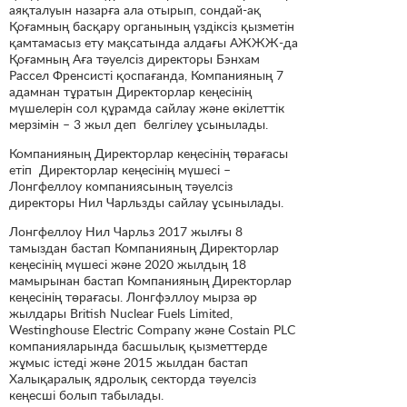
аяқталуын назарға ала отырып, сондай-ақ
Қоғамның басқару органының үздіксіз қызметін
қамтамасыз ету мақсатында алдағы АЖЖЖ-да
Қоғамның Аға тәуелсіз директоры Бэнхам
Рассел Френсисті қоспағанда, Компанияның 7
адамнан тұратын Директорлар кеңесінің
мүшелерін сол құрамда сайлау және өкілеттік
мерзімін – 3 жыл деп белгілеу ұсынылады.
Компанияның Директорлар кеңесінің төрағасы
етіп Директорлар кеңесінің мүшесі –
Лонгфеллоу компаниясының тәуелсіз
директоры Нил Чарльзды сайлау ұсынылады.
Лонгфеллоу Нил Чарльз 2017 жылғы 8
тамыздан бастап Компанияның Директорлар
кеңесінің мүшесі және 2020 жылдың 18
мамырынан бастап Компанияның Директорлар
кеңесінің төрағасы. Лонгфэллоу мырза әр
жылдары British Nuclear Fuels Limited,
Westinghouse Electric Company және Costain PLC
компанияларында басшылық қызметтерде
жұмыс істеді және 2015 жылдан бастап
Халықаралық ядролық секторда тәуелсіз
кеңесші болып табылады.