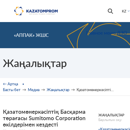
Skip to main content
Іздестір
Іздестіру
KZ
формас
Главное меню ДЗО
«АППАК» ЖШС
Жаңалықтар
You are here
← Артқа
Басты бет
→
Медиа
→
Жаңалықтар
→
Қазатомөнеркәсіптің Басқарма төрағасы Sumitomo Corporation өкілдерімен кездесті
Қазатомөнеркәсіптің Басқарма
ЖАҢАЛЫҚТАР
төрағасы Sumitomo Corporation
Барлығын оқу
өкілдерімен кездесті
«Қазатомөнеркәсі