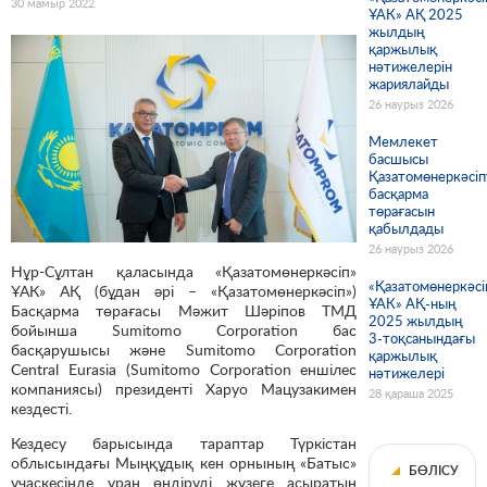
30 мамыр 2022
ҰАК» АҚ 2025
жылдың
қаржылық
нәтижелерін
жариялайды
26 наурыз 2026
Мемлекет
басшысы
Қазатомөнеркәсіп
басқарма
төрағасын
қабылдады
26 наурыз 2026
Нұр-Сұлтан қаласында «Қазатомөнеркәсіп»
«Қазатомөнеркәсі
ҰАК» АҚ (бұдан әрі – «Қазатомөнеркәсіп»)
ҰАК» АҚ-ның
Басқарма төрағасы Мәжит Шәріпов ТМД
2025 жылдың
бойынша Sumitomo Corporation бас
3-тоқсанындағы
басқарушысы және Sumitomo Corporation
қаржылық
Central Eurasia (Sumitomo Corporation еншілес
нәтижелері
компаниясы) президенті Харуо Мацузакимен
28 қараша 2025
кездесті.
Кездесу барысында тараптар Түркістан
облысындағы Мыңқұдық кен орнының «Батыс»
БӨЛІСУ
учаскесінде уран өндіруді жүзеге асыратын