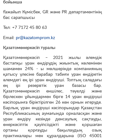
бойынша
Ғажайып Күмісбек, GR және PR департаментінің
бас сарапшысы
Тел: +7 7172 45 80 63
Email:
pr@kazatomprom.kz
Қазатомөнеркәсіп туралы
Қазатомөнеркәсіп – 2021 жылы әлемдік
бастапқы уран өндірудің жиынтық көлемінен
шамамен 24% - ы мөлшерінде компанияның
қатысу үлесіне барабар табиғи уран өндіретін
әлемдегі ең ірі уран өндіруші. Топтың саладағы
ең ірі резервтік уран базасы бар.
Қазатомөнеркәсіп еншілес, тәуелді және
бірлескен ұйымдармен бірге 14 уран өндіруші
кәсіпорынға біріктірілген 26 кен орнын игеруде.
Барлық уран өндіруші кәсіпорындар Қазақстан
Республикасының аумағында орналасқан және
уран өндіру кезінде денсаулық сақтауды,
өнеркәсіптік қауіпсіздікті және қоршаған
ортаны қорғауды бақылаудың озық
практикалары мен құралдарына (ISO 45001