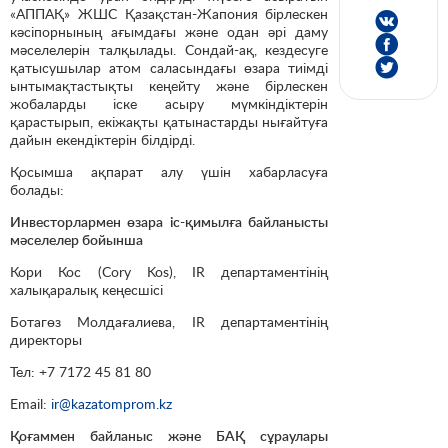
«АППАҚ» ЖШС Қазақстан-Жапония бірлескен
кәсіпорнының ағымдағы және одан әрі даму
мәселелерін талқылады. Сондай-ақ, кездесуге
қатысушылар атом саласындағы өзара тиімді
ынтымақтастықты кеңейту және бірлескен
жобаларды іске асыру мүмкіндіктерін
қарастырып, екіжақты қатынастарды нығайтуға
дайын екендіктерін білдірді.
Қосымша ақпарат алу үшін хабарласуға
болады:
Инвесторлармен өзара іс-қимылға байланысты
мәселелер бойынша
Кори Кос (Cory Kos), IR департаментінің
халықаралық кеңесшісі
Ботагөз Молдағалиева, IR департаментінің
директоры
Тел: +7 7172 45 81 80
Email:
ir@kazatomprom.kz
Қоғаммен байланыс және БАҚ сұраулары