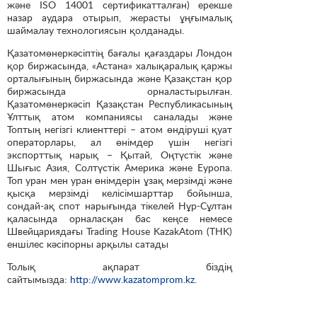
және ISO 14001 сертификатталған) ерекше
назар аудара отырып, жерасты ұңғымалық
шаймалау технологиясын қолданады.
Қазатомөнеркәсіптің бағалы қағаздары Лондон
қор биржасында, «Астана» халықаралық қаржы
орталығының биржасында және Қазақстан қор
биржасында орналастырылған.
Қазатомөнеркәсіп Қазақстан Республикасының
Ұлттық атом компаниясы саналады және
Топтың негізгі клиенттері – атом өндіруші қуат
операторлары, ал өнімдер үшін негізгі
экспорттық нарық – Қытай, Оңтүстік және
Шығыс Азия, Солтүстік Америка және Еуропа.
Топ уран мен уран өнімдерін ұзақ мерзімді және
қысқа мерзімді келісімшарттар бойынша,
сондай-ақ спот нарығында тікелей Нұр-Сұлтан
қаласында орналасқан бас кеңсе немесе
Швейцариядағы Trading House KazakAtom (THK)
еншілес кәсіпорны арқылы сатады
Толық ақпарат біздің
сайтымызда:
http://www.kazatomprom.kz
.