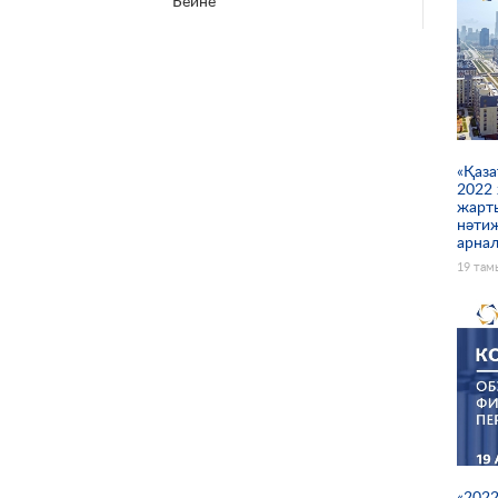
Бейне
Беттер
«Қаза
2022
жарт
нәти
арнал
19 там
«202