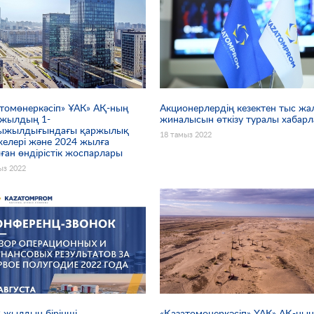
томөнеркәсіп» ҰАК» АҚ-ның
Акционерлердің кезектен тыс ж
 жылдың 1-
жиналысын өткізу туралы хабар
ыжылдығындағы қаржылық
18 тамыз 2022
желері және 2024 жылға
ған өндірістік жоспарлары
ыз 2022
2 жылдың бірінші
«Қазатомөнеркәсіп» ҰАК» АҚ-ны