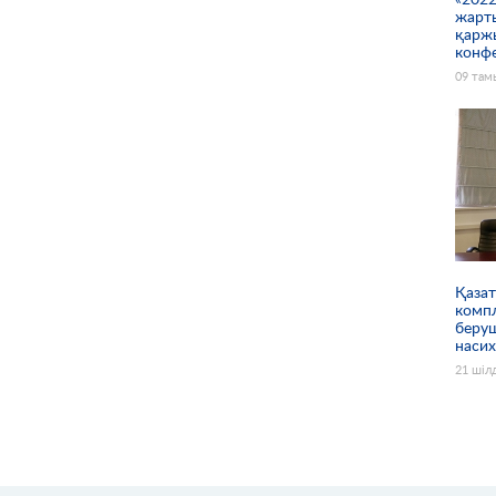
жарт
қарж
конф
09 там
Қазат
комп
беруш
наси
21 шіл