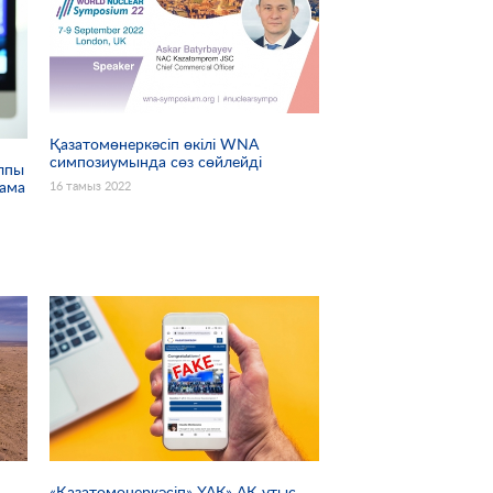
Қазатомөнеркәсіп өкілі WNA
симпозиумында сөз сөйлейді
алпы
лама
16 тамыз 2022
ң
«Қазатомөнеркәсіп» ҰАК» АҚ ұтыс