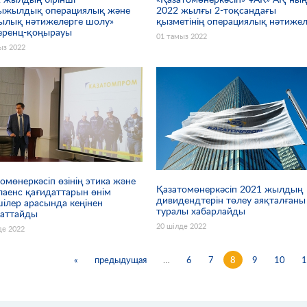
ыжылдық операциялық және
2022 жылғы 2-тоқсандағы
ылық нәтижелерге шолу»
қызметінің операциялық нәтижел
еренц-қоңырауы
01 тамыз 2022
ыз 2022
омөнеркәсіп өзінің этика және
Қазатомөнеркәсіп 2021 жылдың
лаенс қағидаттарын өнім
дивидендтерін төлеу аяқталғаны
ілер арасында кеңінен
туралы хабарлайды
хаттайды
20 шілде 2022
де 2022
«
предыдущая
…
6
7
8
9
10