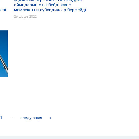
ойындарын өткізбейді және
ері
мемлекеттік субсидиялар бермейді
26 шілде 2022
11
…
следующая
»