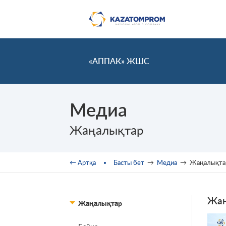
Skip to main content
«АППАК» ЖШС
Медиа
Жаңалықтар
You are here
← Артқа
Басты бет
→
Медиа
→
Жаңалықта
Жаң
Жаңалықтар