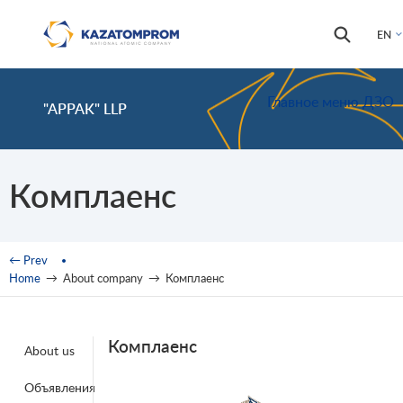
Skip to main content
Search
Search
EN
form
Главное меню ДЗО
"APPAK" LLP
Комплаенс
You are here
← Prev
Home
→
About company
→
Комплаенс
Комплаенс
About us
Объявления