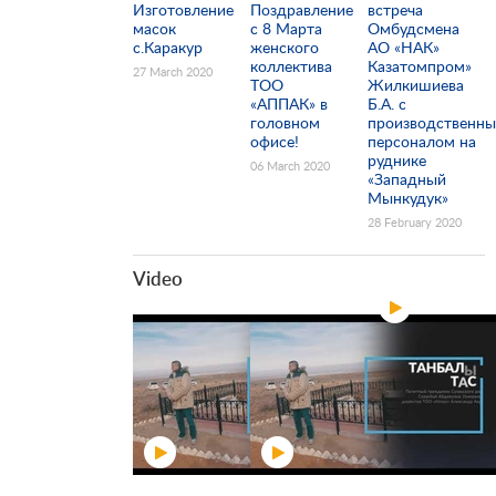
Изготовление
Поздравление
встреча
масок
с 8 Марта
Омбудсмена
с.Каракур
женского
АО «НАК»
коллектива
Казатомпром»
27 March 2020
ТОО
Жилкишиева
«АППАК» в
Б.А. с
головном
производственн
офисе!
персоналом на
руднике
06 March 2020
«Западный
Мынкудук»
28 February 2020
Video
175 летие Абая
Кунанбаева
13 February 2020