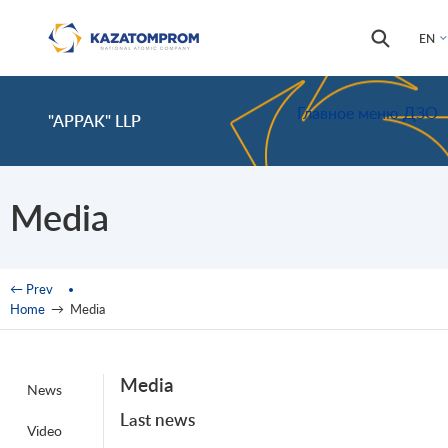
Skip to main content
Search
Search
EN
form
Главное меню ДЗО
"APPAK" LLP
Media
You are here
← Prev
Home
→
Media
Media
News
Last news
Video