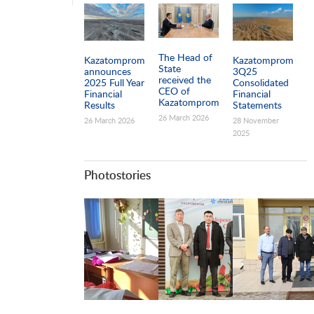
The Head of
Kazatomprom
Kazatomprom
State
announces
3Q25
received the
2025 Full Year
Consolidated
CEO of
Financial
Financial
Kazatomprom
Results
Statements
26 March 2026
26 March 2026
28 November
2025
Photostories