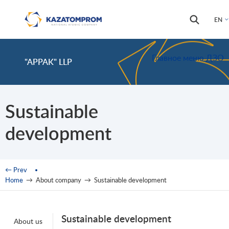
Skip to main content
Search
Search
EN
form
Главное меню ДЗО
"APPAK" LLP
Sustainable
development
You are here
← Prev
Home
→
About company
→
Sustainable development
Sustainable development
About us